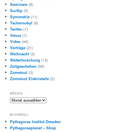
Seminare
(8)
Surftip
(5)
Symmetrie
(11)
Tschernobyl
(8)
Twitter
(1)
Venus
(1)
Video
(44)
Vorträge
(21)
Weihnacht
(3)
Wetterforschung
(13)
Zeitgeschehen
(66)
Zometool
(3)
Zometool Eiskristalle
(2)
ARCHIV
A
r
c
BLOGROLL
h
Pythagoras Institut Dresden
i
Pythagorasplanet – Shop
v