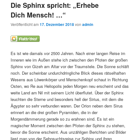
Die Sphinx spricht: „Erhebe
wechseln
Dich Mensch! …“
Veröffentlicht am
17. Dezember 2018
von
admin
Es ist wie damals vor 2500 Jahren. Nach einer langen Reise im
Inneren wie im Außen stehe ich zwischen den Pfoten der großen
Sphinx von Gizeh am Altar vor der Traumstele. Die Sonne schläft
noch. Der scheinbar undurchdringliche Blick dieses rätselhaften
Wesens aus Löwenkörper und Menschenkopf schaut in Richtung
Osten, wo Re aus Heliopolis jeden Morgen neu erscheint und das
weite Land am Nil mit seinem Licht überflutet. Über der Sphinx
leuchten die Sterne und besonders hell der Sirius, mit dem die
Ägypter so sehr verbunden waren. Der Orion neben dem Sirus
erinnert an die drei großen Pyramiden, die in der
Morgendämmerung gerade so zu erahnen sind. Es ist ein
magischer Moment zwischen den Pfoten der Sphinx zu stehen,
bevor die Sonne erscheint. Aus unzähligen Berichten und Bilder
liest man von der Sehnsuchtsreise zur Sphinx und ihren