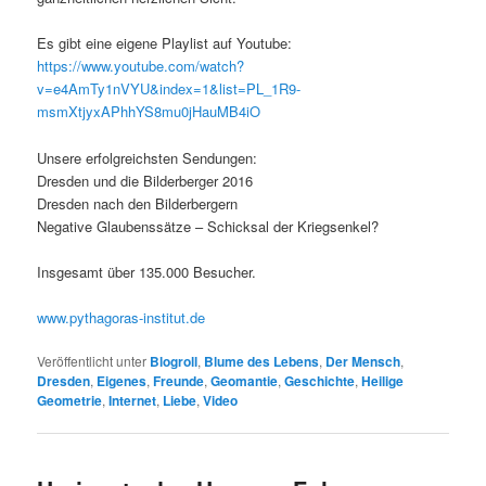
Es gibt eine eigene Playlist auf Youtube:
https://www.youtube.com/watch?
v=e4AmTy1nVYU&index=1&list=PL_1R9-
msmXtjyxAPhhYS8mu0jHauMB4iO
Unsere erfolgreichsten Sendungen:
Dresden und die Bilderberger 2016
Dresden nach den Bilderbergern
Negative Glaubenssätze – Schicksal der Kriegsenkel?
Insgesamt über 135.000 Besucher.
www.pythagoras-institut.de
Veröffentlicht unter
Blogroll
,
Blume des Lebens
,
Der Mensch
,
Dresden
,
Eigenes
,
Freunde
,
Geomantie
,
Geschichte
,
Heilige
Geometrie
,
Internet
,
Liebe
,
Video