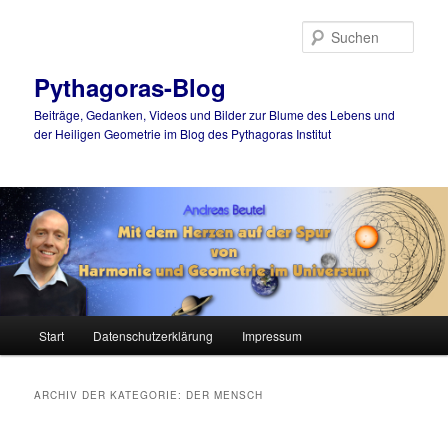
Such
Pythagoras-Blog
Beiträge, Gedanken, Videos und Bilder zur Blume des Lebens und
der Heiligen Geometrie im Blog des Pythagoras Institut
Hauptmenü
Start
Datenschutzerklärung
Impressum
Zum
Zum
Inhalt
sekundären
ARCHIV DER KATEGORIE:
DER MENSCH
wechseln
Inhalt