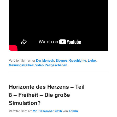
Veröffentlicht unter
Der Mensch
,
Eigenes
,
Geschichte
,
Liebe
,
Meinungsfreiheit
,
Video
,
Zeitgeschehen
Horizonte des Herzens – Teil
8 – Freiheit – Die große
Simulation?
Veröffentlicht am
27. Dezember 2016
von
admin